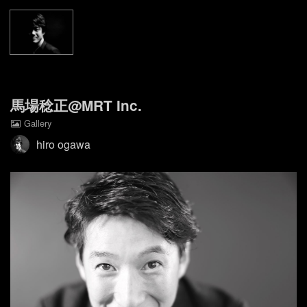
Home
Gallery
About
馬場稔正@MRT Inc.
Gallery
Contact
hiro ogawa
Facebook Page