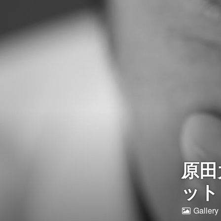
原田大
ット
Gallery