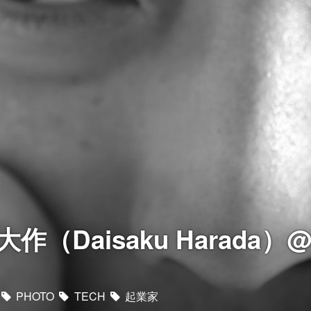
作（Daisaku Harada）
PHOTO
TECH
起業家